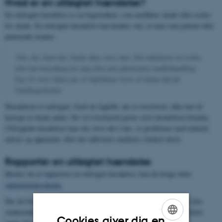
Hvad er en utilsigtet hændelse?
En utilsigtet hændelse er en begivenhed, som medfører skade eller risiko
for skade. En utilsigtet hændelse kan kendes ved, at man som patient eller
pårørende tænker:
’Det, der skete her, burde ikke være sket. Det indebærer en risiko
eller har betydning for mig eller min pårørendes tandbehandling.
Jeg vil være sikker på, at fagfolkene lærer af denne fejl på
Tandlægeskolen’
Hændelsen er utilsigtet, fordi de fagfolk, der er involveret, ikke har til
hensigt at skade andre. De vil tværtimod gerne være hændelsen foruden.
Utilsigtede hændelser kan ske, hvis der f.eks. er problemer med teknisk
udstyr og apparatur, eller der udleveres medicin i forkert dosis.
Rapportér en utilsigtet hændelse
Ønsker du at rapportere en utilsigtet hændelse, kan du bruge dette
rapporteringsskema.
Har du brug for hjælp til at udfylde skemaet, kan du søge råd hos den
studerende, som behandler dig eller den underviser, der har medvirket
Cookies giver dig en