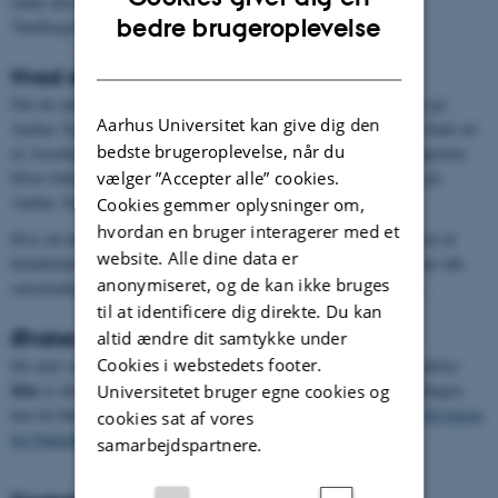
under din behandling. Du er også velkommen til at kontakte
ENGLISH
bedre brugeroplevelse
Tandlægeskolen på email:
uth@dent.au.dk
DANISH
Hvad sker der med din henvendelse?
Når du indrapporterer en utilsigtet hændelse, bliver den behandlet på
Aarhus Universitet kan give dig den
Aarhus Tandlægeskole. Her vil hændelsen blive analyseret for at finde ud
bedste brugeroplevelse, når du
af, hvordan man kan undgå, at noget lignende sker for andre. Rapporten
vælger ”Accepter alle” cookies.
bliver behandlet anonymt og bliver brugt til forbedring og læring på
Aarhus Tandlægeskole.
Cookies gemmer oplysninger om,
hvordan en bruger interagerer med et
Hvis du har opgivet dine kontaktoplysninger, kan du blive kontaktet af
website. Alle dine data er
kliniklederen, men det er ikke sikkert, at du bliver kontaktet. Under alle
anonymiseret, og de kan ikke bruges
omstændigheder vil rapporten blive behandlet og brugt til læring.
til at identificere dig direkte. Du kan
Ønsker du at klage over en behandling?
altid ændre dit samtykke under
Cookies i webstedets footer.
Du skal være opmærksom på, at rapportering af en utilsigtet hændelse
ikke
er det samme som en klage. Ønsker du at klage over behandlingen,
Universitetet bruger egne cookies og
kan du finde nærmere vejledning om anmeldelsesproceduren ved
Styrelsen
cookies sat af vores
for Patientklager.
samarbejdspartnere.