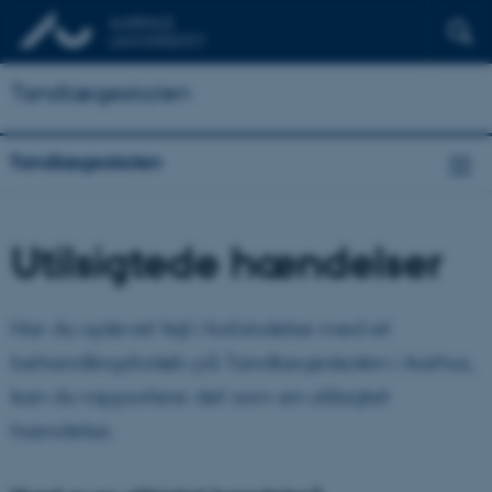
Tandlægeskolen
Tandlægeskolen
Utilsigtede hændelser
Har du oplevet fejl i forbindelse med et
behandlingsforløb på Tandlægeskolen i Aarhus,
kan du rapportere det som en utilsigtet
hændelse.